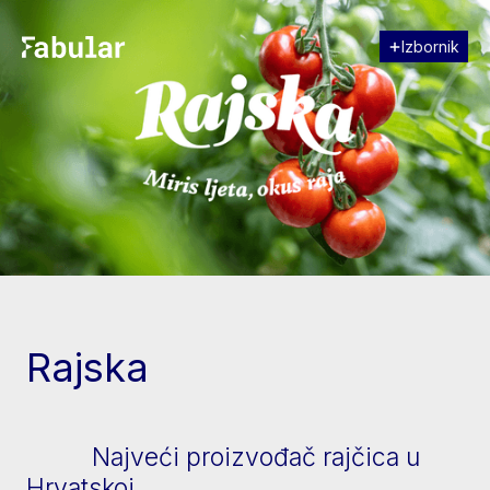
Izbornik
Zatvori
[↓] Scroll
Rajska
Najveći proizvođač rajčica u
Hrvatskoj.