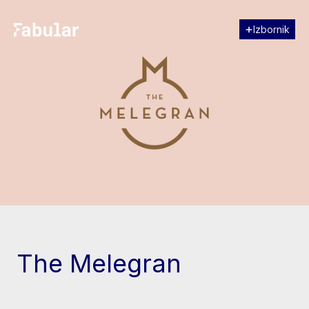
Izbornik
Zatvori
[↓] Scroll
The Melegran