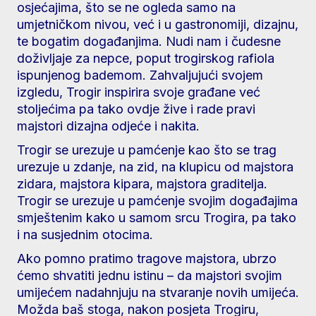
osjećajima, što se ne ogleda samo na
umjetničkom nivou, već i u gastronomiji, dizajnu,
te bogatim događanjima. Nudi nam i čudesne
doživljaje za nepce, poput trogirskog rafiola
ispunjenog bademom. Zahvaljujući svojem
izgledu, Trogir inspirira svoje građane već
stoljećima pa tako ovdje žive i rade pravi
majstori dizajna odjeće i nakita.
Trogir se urezuje u pamćenje kao što se trag
urezuje u zdanje, na zid, na klupicu od majstora
zidara, majstora kipara, majstora graditelja.
Trogir se urezuje u pamćenje svojim događajima
smještenim kako u samom srcu Trogira, pa tako
i na susjednim otocima.
Ako pomno pratimo tragove majstora, ubrzo
ćemo shvatiti jednu istinu – da majstori svojim
umijećem nadahnjuju na stvaranje novih umijeća.
Možda baš stoga, nakon posjeta Trogiru,