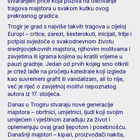
stvaranjem priče koja poziva na otkrivanje
tragova majstora u svakom kutku ovog
prekrasnog gradića.
Trogir je grad s najviše takvih tragova u cijeloj
Europi – crtice, zarezi, šesterokuti, inicijali, trilje i
potpisi svjedoče o svakodnevnom životu
srednjovjekovnih majstora, njihovim molitvama i
zavjetima ili igrama kojima su kratili vrijeme u
pauzi gradnje. Jedan od prvih kojeg smo otkrili
je crtež lađe na pročelju katedrale koji izgleda
kao suvremeni grafit ili vandalizam, ali to nije,
već je riječ o zavjetnoj molitvi nepoznatog
autora iz 17. stoljeća.
Danas u Trogiru stvaraju nove generacije
majstora – obrtnici, umjetnici, ljudi koji svojim
umijećem i vještinom zarađuju za život i
oplemenjuju ovaj grad ljepotom i posebnošću.
Današnji majstori – kipari, proizvođači nakita,