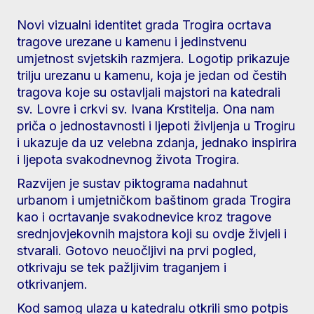
Novi vizualni identitet grada Trogira ocrtava
tragove urezane u kamenu i jedinstvenu
umjetnost svjetskih razmjera. Logotip prikazuje
trilju urezanu u kamenu, koja je jedan od čestih
tragova koje su ostavljali majstori na katedrali
sv. Lovre i crkvi sv. Ivana Krstitelja. Ona nam
priča o jednostavnosti i ljepoti življenja u Trogiru
i ukazuje da uz velebna zdanja, jednako inspirira
i ljepota svakodnevnog života Trogira.
Razvijen je sustav piktograma nadahnut
urbanom i umjetničkom baštinom grada Trogira
kao i ocrtavanje svakodnevice kroz tragove
srednjovjekovnih majstora koji su ovdje živjeli i
stvarali. Gotovo neuočljivi na prvi pogled,
otkrivaju se tek pažljivim traganjem i
otkrivanjem.
Kod samog ulaza u katedralu otkrili smo potpis