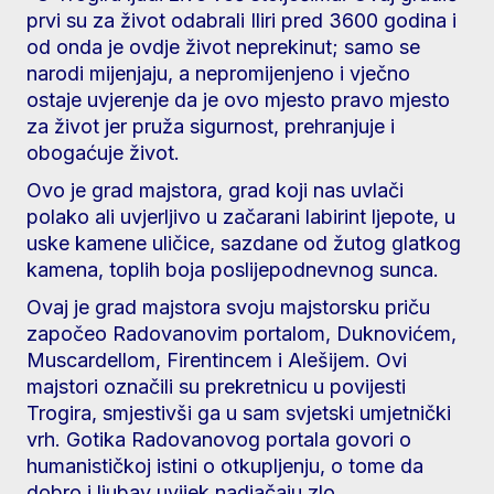
prvi su za život odabrali Iliri pred 3600 godina i
od onda je ovdje život neprekinut; samo se
narodi mijenjaju, a nepromijenjeno i vječno
ostaje uvjerenje da je ovo mjesto pravo mjesto
za život jer pruža sigurnost, prehranjuje i
obogaćuje život.
Ovo je grad majstora, grad koji nas uvlači
polako ali uvjerljivo u začarani labirint ljepote, u
uske kamene uličice, sazdane od žutog glatkog
kamena, toplih boja poslijepodnevnog sunca.
Ovaj je grad majstora svoju majstorsku priču
započeo Radovanovim portalom, Duknovićem,
Muscardellom, Firentincem i Alešijem. Ovi
majstori označili su prekretnicu u povijesti
Trogira, smjestivši ga u sam svjetski umjetnički
vrh. Gotika Radovanovog portala govori o
humanističkoj istini o otkupljenju, o tome da
dobro i ljubav uvijek nadjačaju zlo.