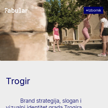
Izbornik
Zatvori
[↓] Scroll
Trogir
Brand strategija, slogan i
vizualni identitet grada Trogira,