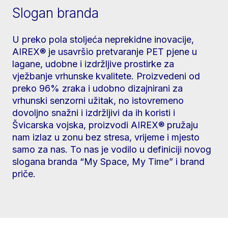
Slogan branda
U preko pola stoljeća neprekidne inovacije,
AIREX® je usavršio pretvaranje PET pjene u
lagane, udobne i izdržljive prostirke za
vježbanje vrhunske kvalitete. Proizvedeni od
preko 96% zraka i udobno dizajnirani za
vrhunski senzorni užitak, no istovremeno
dovoljno snažni i izdržljivi da ih koristi i
Švicarska vojska, proizvodi AIREX® pružaju
nam izlaz u zonu bez stresa, vrijeme i mjesto
samo za nas. To nas je vodilo u definiciji novog
slogana branda “My Space, My Time” i brand
priče.