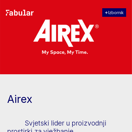
Izbornik
Zatvori
[↓] Scroll
Airex
Svjetski lider u proizvodnji
prostirki za vježbanje.