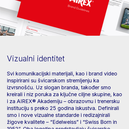
Vizualni identitet
Svi komunikacijski materijali, kao i brand video
inspirirani su švicarskom stremljenju ka
izvrsnošću. Uz slogan branda, također smo
kreirali i niz poruka za ključne ciljne skupine, kao
i za AIREX® Akademiju – obrazovnu i trenersku
instituciju s preko 25 godina iskustva. Definirali
smo i nove vizualne standarde i redizajnirali
žigove kvalitete – “Edelweiss” i “Swiss Born in
1952”. Oba logotipa predstavljaju švicarsko