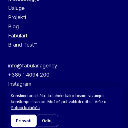
Usluge
Projekti
Blog
Fabulart
Brand Test™
Kontaktirajte nas
info@fabular.agency
+385 1 4094 200
Instagram
Facebook
Koristimo analitičke kolačiće kako bismo razumjeli
korištenje stranice. Možeš prihvatiti ili odbiti. Više u
LinkedIn
Politici kolačića
.
© 2026 | Fabular Branding
Prihvati
Odbij
Politika privatnosti
Pravila kolačića