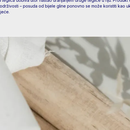
 teglica dobiva utor nastao uranjanjem druge teglice u nju. Produkt 
 održivosti – posuda od bijele gline ponovno se može koristiti kao u
 za cvijeće.