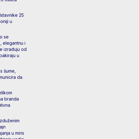
dstavnike 25
niji u
lo se
u, elegantnu i
se izrađuju od
pakiraju u
is šume,
municira da
velikom
ena branda
ativna
 izduženim
ajn
janja u miris