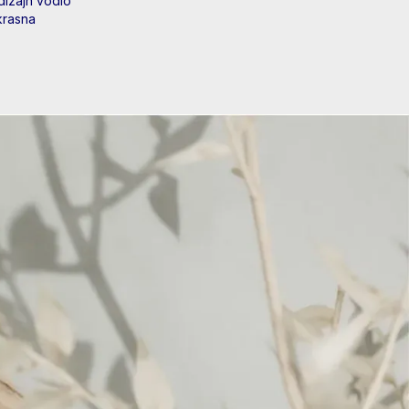
dizajn vodio
krasna