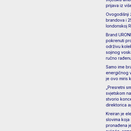
prijava iz vi
Ovogodišnji ž
brandova i 2
londonskoj 
Brand URONI n
pokrenuti proi
održivu kolek
sojinog voska
ručno rađenu
Samo ime bra
energičnog v
je ovo miris 
„Presretni sm
svjetskom na
stvorio konce
direktorica a
Kreiran je el
slovima koja 
pronađena je 