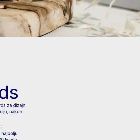
ds
rds za dizajn
ciju, nakon
 i
 najbolju
20 tisuća