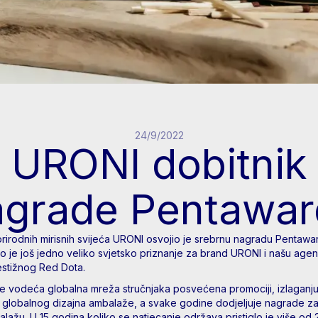
24/9/2022
URONI dobitnik
agrade Pentawar
prirodnih mirisnih svijeća URONI osvojio je srebrnu nagradu Pentawa
vo je još jedno veliko svjetsko priznanje za brand URONI i našu agen
a prestižnog Red Dota.
e vodeća globalna mreža stručnjaka posvećena promociji, izlaganju
 globalnog dizajna ambalaže, a svake godine dodjeljuje nagrade za
lažu. U 15 godina koliko se natjecanje održava pristiglo je više od 