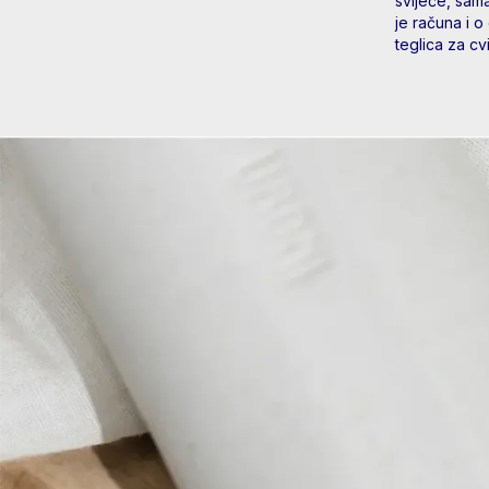
svijeće, sama
je računa i o
teglica