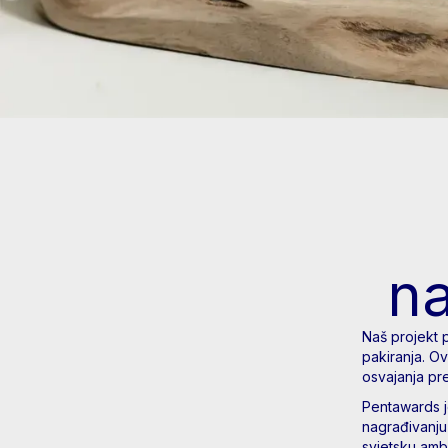
n
Naš projekt 
pakiranja. O
osvajanj
Pentawards j
nagrađivanju
svjetsku amba