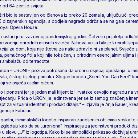
še od 64 zemlje svijeta.
iri bio je sastavljen od članova iz preko 20 zemalja, uključujući pre
5 dizajnerskih agencija, a dodjela nagrada održala se na gala ceremo
Royal Opera House.
astao je u izazovnoj pandemijskoj godini. Četvoro prijatelja odluči
zvodnju prirodnih mirisnih svijeća. Njihova vizija bila je kreirati lijep
ciju za dom, koja nije štetna za naše zdravlje ni za planet. Svijeće 
, pamučnog fitilja koji nije toksičan, s prirodnim esencijalnim uljima i 
 ambalažu od terracotte.
nda – URONI – poziva potrošača da uroni u osjećaj opuštanja, u mir
ala, čistog bijelog pamuka. Slogan branda „Scent You Can Feel“ ko
koji se osjeća cijelim bićem.
o i ponosni jer je jedan mali klijent iz Hrvatske osvojio nagradu na 
tjecanju. Priča o URONI je jedinstvena jer se iz samog značenja im
pt za vizualni identitet i produkt dizajn.“ – izjavila je Anja Bauer, kre
gencije Fabular.
egantni, minimalistički logotip inspiriran zaobljenim oblicima voska te
izgledaju kao da su „uronjena“. Inspiracija za jedinstveni produkt diz
u slovu „U“ iz logotipa. Kako bi se simbolički prikazao doživljaj uran